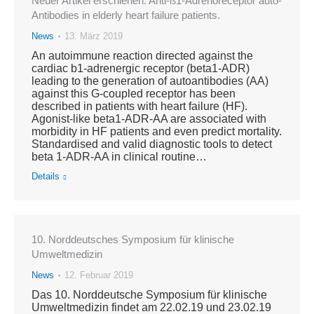
Neuer Artikel erschienen: Anti-ß1-Adrenoreceptor auto-
Antibodies in elderly heart failure patients.
News
13. März 2019
An autoimmune reaction directed against the
cardiac b1-adrenergic receptor (beta1-ADR)
leading to the generation of autoantibodies (AA)
against this G-coupled receptor has been
described in patients with heart failure (HF).
Agonist-like beta1-ADR-AA are associated with
morbidity in HF patients and even predict mortality.
Standardised and valid diagnostic tools to detect
beta 1-ADR-AA in clinical routine…
Details
10. Norddeutsches Symposium für klinische
Umweltmedizin
News
12. Februar 2019
Das 10. Norddeutsche Symposium für klinische
Umweltmedizin findet am 22.02.19 und 23.02.19