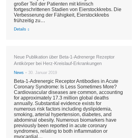
großer Teil der Patienten mit klinisch
fortgeschrittenen Stadien von Eierstockkrebs. Die
Verbesserung der Fähigkeit, Eierstockkrebs
frühzeitig zu…
Details
Neue Publikation über Beta-1-Adrenerge Rezeptor
Antikörper bei Herz-Kreislauf-Erkrankungen
News
30. Januar 2019
Beta-1-Adrenergic Receptor Antibodies in Acute
Coronary Syndrome: Is Less Sometimes More?
Cardiovascular diseases are common, accounting
for approximately 17.3 million global deaths
annually. Substantial evidence exists for
numerous risk factors including dyslipidemia,
smoking, arterial hypertension, diabetes, and
abdominal obesity. Numerous biomarkers have
previously been reported in acute coronary
syndromes, relating to both inflammation or
myocardial…