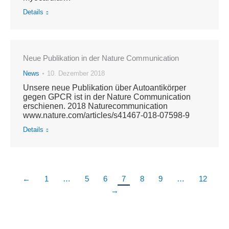
Details
Neue Publikation in der Nature Communication
News
10. Dezember 2018
Unsere neue Publikation über Autoantikörper
gegen GPCR ist in der Nature Communication
erschienen. 2018 Naturecommunication
www.nature.com/articles/s41467-018-07598-9
Details
←
1
…
5
6
7
8
9
…
12
→