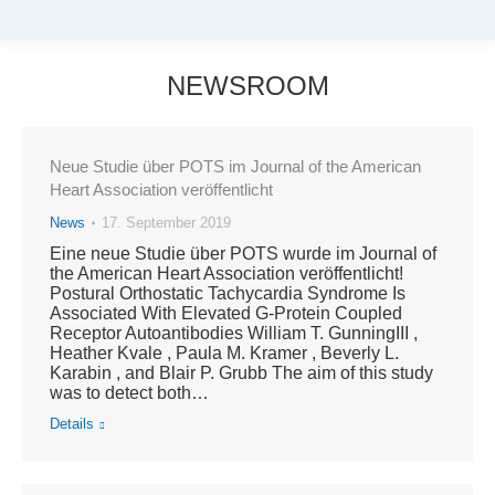
NEWSROOM
Sie befinden sich hier:
Neue Studie über POTS im Journal of the American
Heart Association veröffentlicht
News
17. September 2019
Eine neue Studie über POTS wurde im Journal of
the American Heart Association veröffentlicht!
Postural Orthostatic Tachycardia Syndrome Is
Associated With Elevated G‐Protein Coupled
Receptor Autoantibodies William T. GunningIII ,
Heather Kvale , Paula M. Kramer , Beverly L.
Karabin , and Blair P. Grubb The aim of this study
was to detect both…
Details