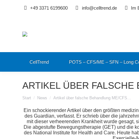
+49 3371 6199600
info@celltrend.de
Im 
CellTrend
POTS – CFS/ME – SFN – Long C
ARTIKEL ÜBER FALSCHE
Sie befinden sich hier:
Start
News
Artikel über falsche Behandlung ME/CFS…
Ein schockierender Artikel über den größten mediz
des Guardian, verfasst. Er schrieb über die jahrz
mit dieser verheerenden Krankheit wurde gesagt, s
Die abgestufte Bewegungstherapie (GET) und die kogn
des National Institute for Health and Care. Heute h
Exercielle-