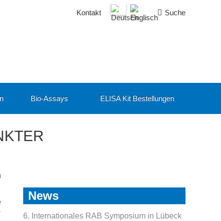
Search:
Kontakt
Suche
en
Bio-Assays
ELISA Kit Bestellungen
NKTER
n
News
e
-
6. Internationales RAB Symposium in Lübeck