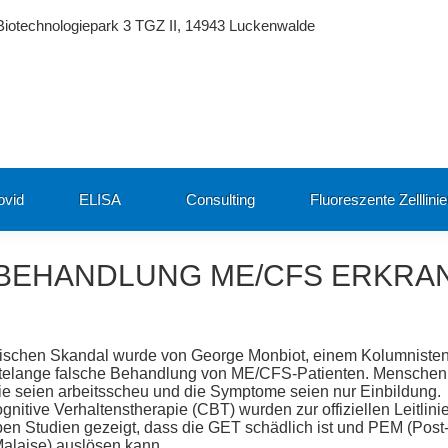
Biotechnologiepark 3 TGZ II, 14943 Luckenwalde
ovid
ELISA
Consulting
Fluoreszente Zelllini
 BEHANDLUNG ME/CFS ERKRA
inischen Skandal wurde von George Monbiot, einem Kolumniste
ehntelange falsche Behandlung von ME/CFS-Patienten. Menschen
ie seien arbeitsscheu und die Symptome seien nur Einbildung.
itive Verhaltenstherapie (CBT) wurden zur offiziellen Leitlini
aben Studien gezeigt, dass die GET schädlich ist und PEM (Post
Malaise) auslösen kann.