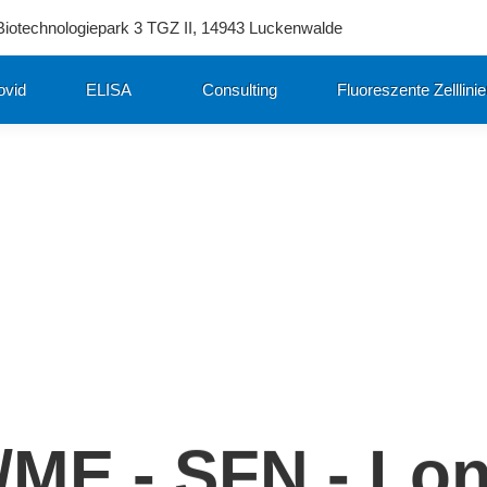
Biotechnologiepark 3 TGZ II, 14943 Luckenwalde
ovid
ELISA
Consulting
Fluoreszente Zelllini
/ME - SFN - Lo