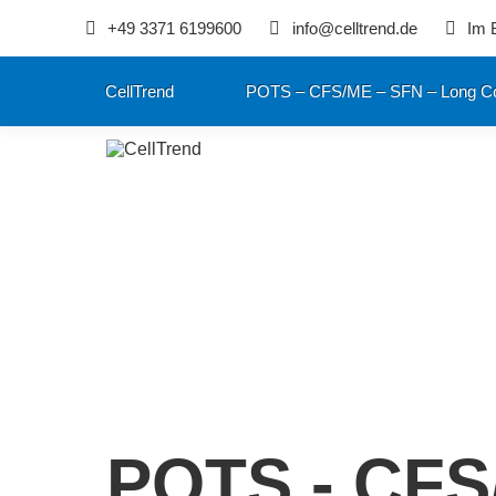
+49 3371 6199600
info@celltrend.de
Im 
CellTrend
POTS – CFS/ME – SFN – Long C
POTS - CFS