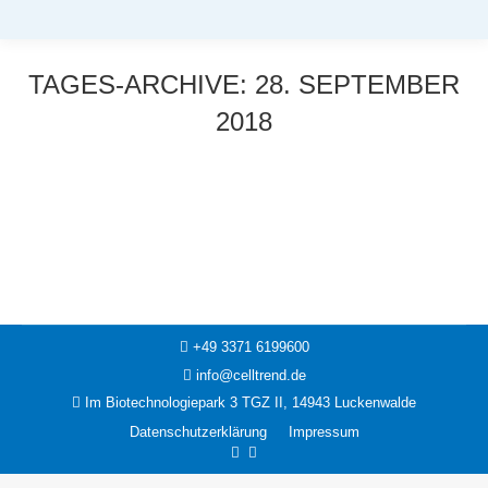
TAGES-ARCHIVE:
28. SEPTEMBER
2018
Sie befinden sich hier:
News
28. September 2018
+49 3371 6199600
info@celltrend.de
Im Biotechnologiepark 3 TGZ II, 14943 Luckenwalde
Datenschutzerklärung
Impressum
Facebook
Instagram