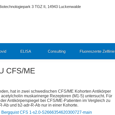
Biotechnologiepark 3 TGZ II, 14943 Luckenwalde
ovid
ELISA
Consulting
Fluoreszente Zelllini
U CFS/ME
hweden, hat in zwei schwedischen CFS/ME Kohorten Antikörper
 acetylcholin muskarinerge Rezeptoren (M1-5) untersucht. Für
der Antikörperspiegel bei CFS/ME-Patienten im Vergleich zu
r-R-Ab und b2-adr-R-Ab nur in einer Kohorte.
 – Bergquist CFS 1-s2.0-S2666354620300727-main