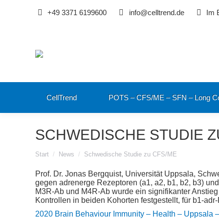
+49 3371 6199600
info@celltrend.de
Im 
CellTrend
POTS – CFS/ME – SFN – Long C
SCHWEDISCHE STUDIE Z
Sie befinden sich hier:
Start
News
Schwedische Studie zu CFS/ME
Prof. Dr. Jonas Bergquist, Universität Uppsala, Sc
gegen adrenerge Rezeptoren (a1, a2, b1, b2, b3) und
M3R-Ab und M4R-Ab wurde ein signifikanter Anstieg 
Kontrollen in beiden Kohorten festgestellt, für b1-ad
2020 Brain Behaviour Immunity – Health – Uppsala