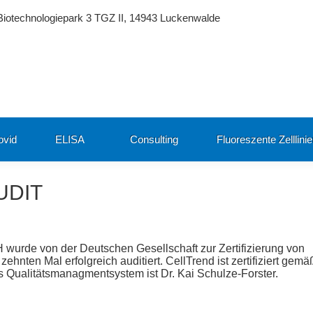
Biotechnologiepark 3 TGZ II, 14943 Luckenwalde
ovid
ELISA
Consulting
Fluoreszente Zelllini
UDIT
urde von der Deutschen Gesellschaft zur Zertifizierung von
en Mal erfolgreich auditiert. CellTrend ist zertifiziert gemä
 Qualitätsmanagmentsystem ist Dr. Kai Schulze-Forster.