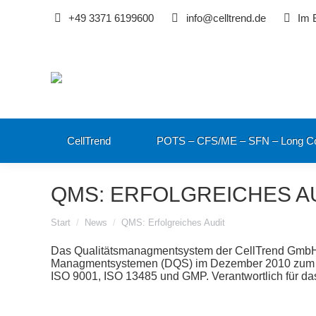
+49 3371 6199600
info@celltrend.de
Im 
CellTrend
POTS – CFS/ME – SFN – Long C
QMS: ERFOLGREICHES A
Sie befinden sich hier:
Start
News
QMS: Erfolgreiches Audit
Das Qualitätsmanagmentsystem der CellTrend GmbH w
Managmentsystemen (DQS) im Dezember 2010 zum zehnt
ISO 9001, ISO 13485 und GMP. Verantwortlich für das