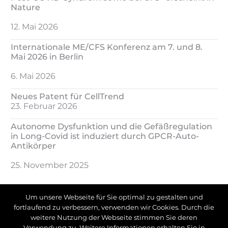
Nature
12. Mai 2026
Internationale ME/CFS Konferenz am 7. und 8.
Mai 2026 in Berlin
6. Mai 2026
Neues Patent für CellTrend
23. Februar 2026
Autonome Dysfunktion und die Gefäßregulation
in Long-Covid ist induziert durch GPCR-Auto-
Antikörper
25. November 2025
Um unsere Webseite für Sie optimal zu gestalten und
fortlaufend zu verbessern, verwenden wir Cookies. Durch die
weitere Nutzung der Webseite stimmen Sie deren
+49 3371 6199600
Verwendung zu. Weitere Informationen erhalten Sie in