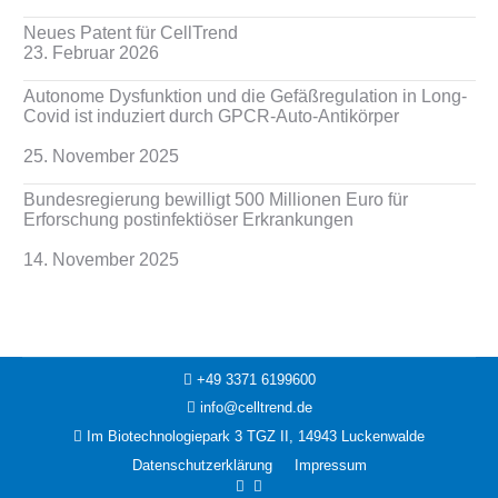
Neues Patent für CellTrend
23. Februar 2026
Autonome Dysfunktion und die Gefäßregulation in Long-
Covid ist induziert durch GPCR-Auto-Antikörper
25. November 2025
Bundesregierung bewilligt 500 Millionen Euro für
Erforschung postinfektiöser Erkrankungen
14. November 2025
+49 3371 6199600
info@celltrend.de
Im Biotechnologiepark 3 TGZ II, 14943 Luckenwalde
Datenschutzerklärung
Impressum
Facebook
Instagram