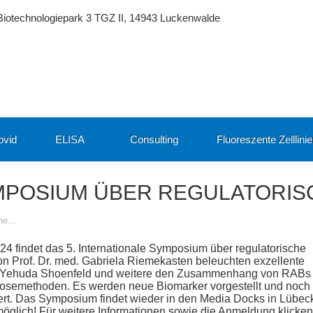
Biotechnologiepark 3 TGZ II, 14943 Luckenwalde
ovid
ELISA
Consulting
Fluoreszente Zelllini
YMPOSIUM ÜBER REGULATORI
che…
24 findet das 5. Internationale Symposium über regulatorische
von Prof. Dr. med. Gabriela Riemekasten beleuchten exzellente
f. Yehuda Shoenfeld und weitere den Zusammenhang von RABs
osemethoden. Es werden neue Biomarker vorgestellt und noch
iert. Das Symposium findet wieder in den Media Docks in Lübec
 möglich! Für weitere Informationen sowie die Anmeldung klicken