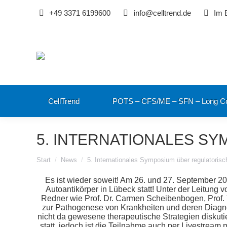
+49 3371 6199600
info@celltrend.de
Im 
CellTrend
POTS – CFS/ME – SFN – Long C
5. INTERNATIONALES S
Sie befinden sich hier:
Start
News
5. Internationales Symposium über regulatoris
Es ist wieder soweit! Am 26. und 27. September 20
Autoantikörper in Lübeck statt! Unter der Leitung 
Redner wie Prof. Dr. Carmen Scheibenbogen, Pro
zur Pathogenese von Krankheiten und deren Diagn
nicht da gewesene therapeutische Strategien diskut
statt, jedoch ist die Teilnahme auch per Livestream