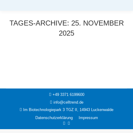
TAGES-ARCHIVE:
25. NOVEMBER
2025
Sie befinden sich hier:
News
25. November 2025
+49 3371 6199600
info@celltrend.de
Im Biotechnologiepark 3 TGZ II, 14943 Luckenwalde
Datenschutzerklärung
Impressum
Facebook
Instagram