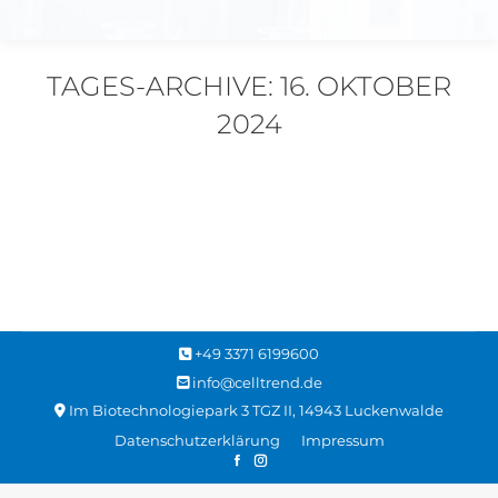
TAGES-ARCHIVE:
16. OKTOBER
2024
Sie befinden sich hier:
News
16. Oktober 2024
+49 3371 6199600
info@celltrend.de
Im Biotechnologiepark 3 TGZ II, 14943 Luckenwalde
Datenschutzerklärung
Impressum
Facebook
Instagram