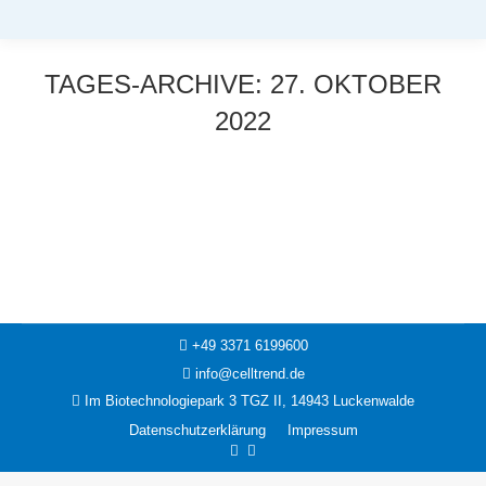
TAGES-ARCHIVE:
27. OKTOBER
2022
Sie befinden sich hier:
News
27. Oktober 2022
+49 3371 6199600
info@celltrend.de
Im Biotechnologiepark 3 TGZ II, 14943 Luckenwalde
Datenschutzerklärung
Impressum
Facebook
Instagram