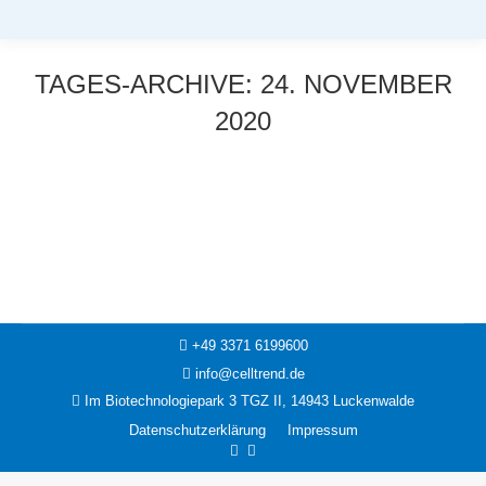
TAGES-ARCHIVE:
24. NOVEMBER
2020
Sie befinden sich hier:
News
24. November 2020
+49 3371 6199600
info@celltrend.de
Im Biotechnologiepark 3 TGZ II, 14943 Luckenwalde
Datenschutzerklärung
Impressum
Facebook
Instagram